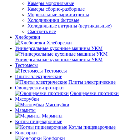
Камеры морозильные
Камеры сборно-разборные
Морозильные лари-витрины
Холодильники бытовые
Холодильные витрины (вертикальные)
Смотреть все
Хлеборезки
Хлеборезки
Универсальные кухонные машины УКМ
Универсальные кухонные машины УКМ
Тестомесы
Тестомесы
Плиты электрические
Плиты электрические
Овощерезки-протирки
Овощерезки-протирки
Мясорубки
Мясорубки
Мармиты
Мармиты
Котлы пищеварочные
Котлы пищеварочные
Конфорки
Конфорки