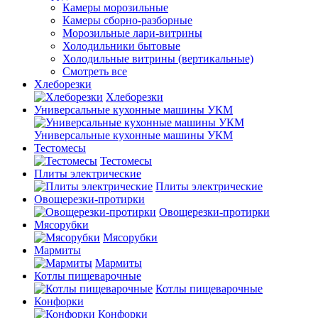
Камеры морозильные
Камеры сборно-разборные
Морозильные лари-витрины
Холодильники бытовые
Холодильные витрины (вертикальные)
Смотреть все
Хлеборезки
Хлеборезки
Универсальные кухонные машины УКМ
Универсальные кухонные машины УКМ
Тестомесы
Тестомесы
Плиты электрические
Плиты электрические
Овощерезки-протирки
Овощерезки-протирки
Мясорубки
Мясорубки
Мармиты
Мармиты
Котлы пищеварочные
Котлы пищеварочные
Конфорки
Конфорки