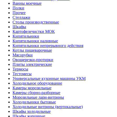
Ванны моечные
Полки
Прочее
Стеллажи
Столы производственные
Шкафы
Картофелечистки МОК
Кипятильники
Кипятильники наливные
Кипятильники непрерывного действия
Котлы пищеварочные
Мясорубки
Овощерезки-протирки
Плиты электрические
Термосы
Тестомесы
Универсальные кухонные машины УКМ
Холодильное оборудование
Камеры морозильные
Камеры сборно-разборные
Морозильные лари-витрины
Холодильники бытовые
Холодильные витрины (вертикальные)
Шкафы холодильные
Шкафы жарочные