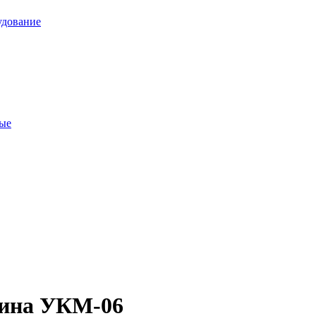
удование
ные
шина УКМ-06