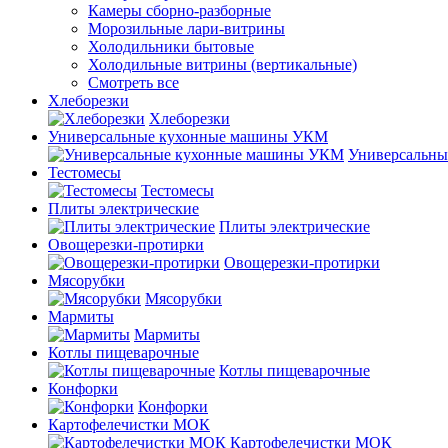
Камеры сборно-разборные
Морозильные лари-витрины
Холодильники бытовые
Холодильные витрины (вертикальные)
Смотреть все
Хлеборезки
Хлеборезки
Универсальные кухонные машины УКМ
Универсальн
Тестомесы
Тестомесы
Плиты электрические
Плиты электрические
Овощерезки-протирки
Овощерезки-протирки
Мясорубки
Мясорубки
Мармиты
Мармиты
Котлы пищеварочные
Котлы пищеварочные
Конфорки
Конфорки
Картофелечистки МОК
Картофелечистки МОК