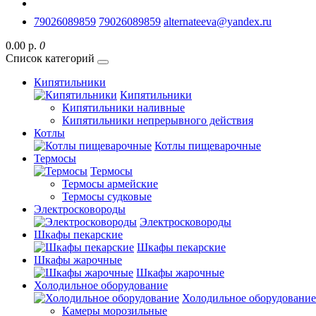
79026089859
79026089859
alternateeva@yandex.ru
0.00 р.
0
Список категорий
Кипятильники
Кипятильники
Кипятильники наливные
Кипятильники непрерывного действия
Котлы
Котлы пищеварочные
Термосы
Термосы
Термосы армейские
Термосы судковые
Электросковороды
Электросковороды
Шкафы пекарские
Шкафы пекарские
Шкафы жарочные
Шкафы жарочные
Холодильное оборудование
Холодильное оборудование
Камеры морозильные