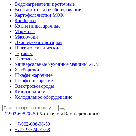
Водонагреватели проточные
Вспомогательное оборудование
Картофелечистки МОК
Конфорки
Котлы пищеварочные
Мармиты
Мясорубки
Овощерезки-протирки
Плиты электрические
Термосы
Тестомесы
Универсальные кухонные машины УКМ
Хлеборезки
Шкафы жарочные
Шкафы пекарские
Электросковороды
Кипятильники
Холодильное оборудование
+7-902-608-98-59
Хотите, мы Вам перезвоним?
+7-902-608-98-59
+7-919-324-59-68