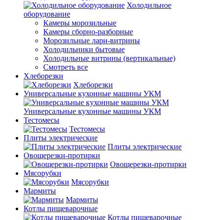
Холодильное
оборудование
Камеры морозильные
Камеры сборно-разборные
Морозильные лари-витрины
Холодильники бытовые
Холодильные витрины (вертикальные)
Смотреть все
Хлеборезки
Хлеборезки
Универсальные кухонные машины УКМ
Универсальные кухонные машины УКМ
Тестомесы
Тестомесы
Плиты электрические
Плиты электрические
Овощерезки-протирки
Овощерезки-протирки
Мясорубки
Мясорубки
Мармиты
Мармиты
Котлы пищеварочные
Котлы пищеварочные