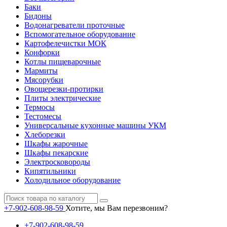
Баки
Бидоны
Водонагреватели проточные
Вспомогательное оборудование
Картофелечистки МОК
Конфорки
Котлы пищеварочные
Мармиты
Мясорубки
Овощерезки-протирки
Плиты электрические
Термосы
Тестомесы
Универсальные кухонные машины УКМ
Хлеборезки
Шкафы жарочные
Шкафы пекарские
Электросковороды
Кипятильники
Холодильное оборудование
+7-902-608-98-59
Хотите, мы Вам перезвоним?
+7-902-608-98-59