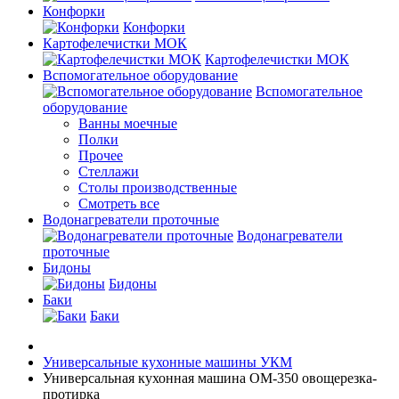
Конфорки
Конфорки
Картофелечистки МОК
Картофелечистки МОК
Вспомогательное оборудование
Вспомогательное
оборудование
Ванны моечные
Полки
Прочее
Стеллажи
Столы производственные
Смотреть все
Водонагреватели проточные
Водонагреватели
проточные
Бидоны
Бидоны
Баки
Баки
Универсальные кухонные машины УКМ
Универсальная кухонная машина ОМ-350 овощерезка-
протирка