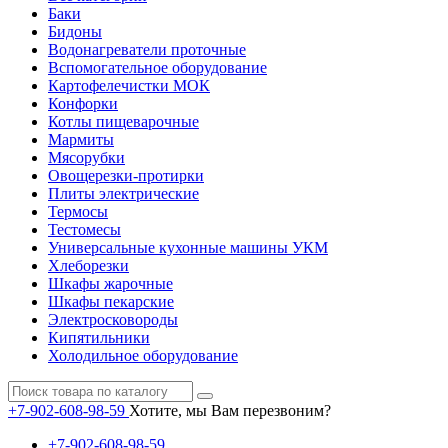
Баки
Бидоны
Водонагреватели проточные
Вспомогательное оборудование
Картофелечистки МОК
Конфорки
Котлы пищеварочные
Мармиты
Мясорубки
Овощерезки-протирки
Плиты электрические
Термосы
Тестомесы
Универсальные кухонные машины УКМ
Хлеборезки
Шкафы жарочные
Шкафы пекарские
Электросковороды
Кипятильники
Холодильное оборудование
+7-902-608-98-59
Хотите, мы Вам перезвоним?
+7-902-608-98-59