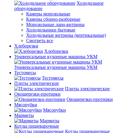
Холодильное
оборудование
Камеры морозильные
Камеры сборно-разборные
Морозильные лари-витрины
Холодильники бытовые
Холодильные витрины (вертикальные)
Смотреть все
Хлеборезки
Хлеборезки
Универсальные кухонные машины УКМ
Универсальные кухонные машины УКМ
Тестомесы
Тестомесы
Плиты электрические
Плиты электрические
Овощерезки-протирки
Овощерезки-протирки
Мясорубки
Мясорубки
Мармиты
Мармиты
Котлы пищеварочные
Котлы пищеварочные