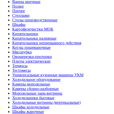
Ванны моечные
Полки
Прочее
Стеллажи
Столы производственные
Шкафы
Картофелечистки МОК
Кипятильники
Кипятильники наливные
Кипятильники непрерывного действия
Котлы пищеварочные
Мясорубки
Овощерезки-протирки
Плиты электрические
Термосы
Тестомесы
Универсальные кухонные машины УКМ
Холодильное оборудование
Камеры морозильные
Камеры сборно-разборные
Морозильные лари-витрины
Холодильники бытовые
Холодильные витрины (вертикальные)
Шкафы холодильные
Шкафы жарочные