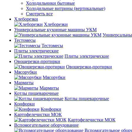
Холодильники бытовые
Холодильные витрины (вертикальные)
Смотреть все
Хлеборезки
Хлеборезки
Универсальные кухонные машины УКМ
Универсальн
Тестомесы
Тестомесы
Плиты электрические
Плиты электрические
Овощерезки-протирки
Овощерезки-протирки
Мясорубки
Мясорубки
Мармиты
Мармиты
Котлы пищеварочные
Котлы пищеварочные
Конфорки
Конфорки
Картофелечистки МОК
Картофелечистки МОК
Вспомогательное оборудование
Вспомогательное обор