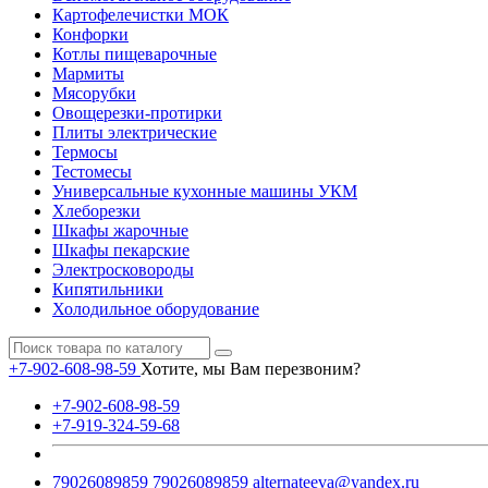
Картофелечистки МОК
Конфорки
Котлы пищеварочные
Мармиты
Мясорубки
Овощерезки-протирки
Плиты электрические
Термосы
Тестомесы
Универсальные кухонные машины УКМ
Хлеборезки
Шкафы жарочные
Шкафы пекарские
Электросковороды
Кипятильники
Холодильное оборудование
+7-902-608-98-59
Хотите, мы Вам перезвоним?
+7-902-608-98-59
+7-919-324-59-68
79026089859
79026089859
alternateeva@yandex.ru