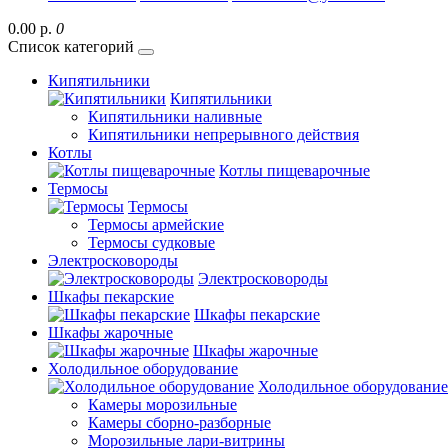
0.00 р.
0
Список категорий
Кипятильники
Кипятильники
Кипятильники наливные
Кипятильники непрерывного действия
Котлы
Котлы пищеварочные
Термосы
Термосы
Термосы армейские
Термосы судковые
Электросковороды
Электросковороды
Шкафы пекарские
Шкафы пекарские
Шкафы жарочные
Шкафы жарочные
Холодильное оборудование
Холодильное оборудование
Камеры морозильные
Камеры сборно-разборные
Морозильные лари-витрины